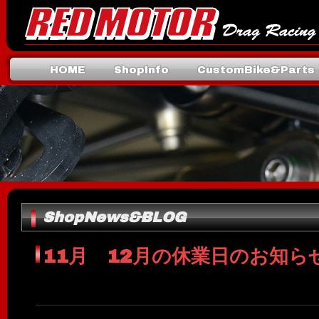
HOME
ShopInfo
CustomBike&Parts
Mail
ShopNews&BLOG
11月 12月の休業日のお知ら