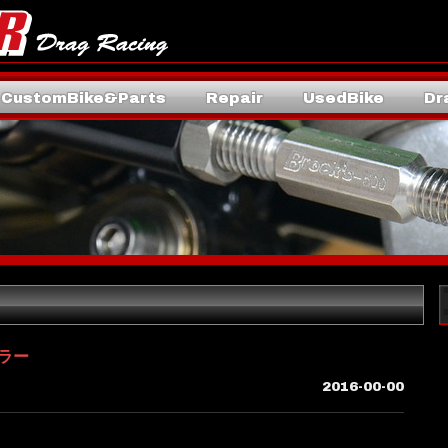
CustomBike&Parts
Repair
UsedBike
Dr
フラー
2016-00-00