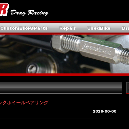
CustomBike&Parts
Repair
UsedBike
Dr
ックホイールベアリング
2016-00-00