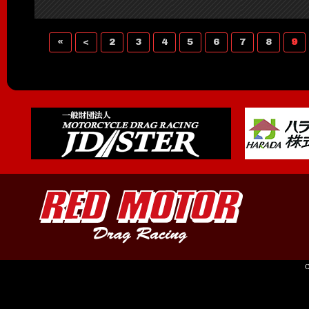
«
<
2
3
4
5
6
7
8
9
C