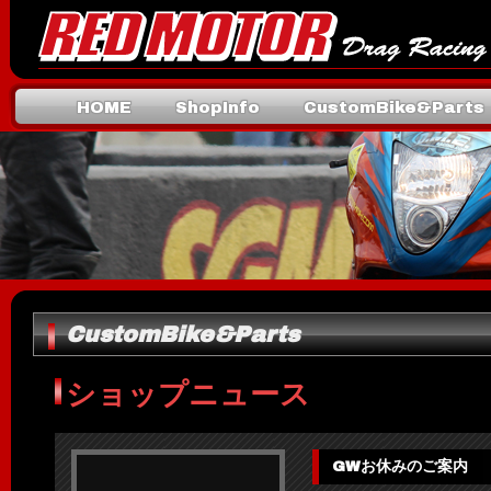
HOME
ShopInfo
CustomBike&Parts
Mail
CustomBike&Parts
ショップニュース
GWお休みのご案内