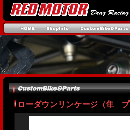
HOME
ShopInfo
CustomBike&Parts
Mail
CustomBike&Parts
ローダウンリンケージ（隼 プ