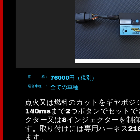
価 格：
76000円（税別）
適合車種 ：
全ての車種
点火又は燃料のカットをギヤポジシ
140msまで2つボタンでセット
クター又は8インジェクターを制
す。取り付けには専用ハーネス21
ます。