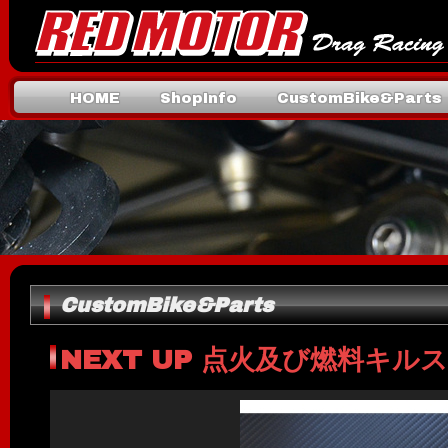
HOME
ShopInfo
CustomBike&Parts
Mail
CustomBike&Parts
NEXT UP 点火及び燃料キル